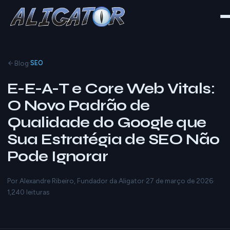
·
Blog
SEO
E-E-A-T e Core Web Vitals:
O Novo Padrão de
Qualidade do Google que
Sua Estratégia de SEO Não
Pode Ignorar
Por Alexandre Ribeiro, Fundador da Aligator
·
27 de março de 2026
·
1,240 leituras